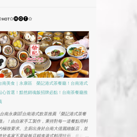
12月
2
11月
1
✩ʜᴏᴛ✩🅗🅞🅣✩
10月
2
9月
1
8月
1
7月
2
4月
2
1月
1
台南美食｜永康區 榮記港式茶餐廳！台南港式
2024
9
點心首選！黯然銷魂飯招牌必點！台南茶餐廳推
12月
1
薦
11月
2
台南永康區!台南港式飲茶推薦『榮記港式茶餐
10月
1
廳』！由自家手工製作，秉持對每一道餐點用料
的極致要求。主廚出身於台南大億麗緻飯店，並
9月
1
曾於多家五星級飯店精進港式料理技藝，餐廳堅