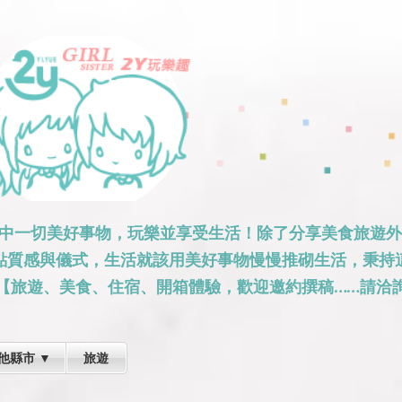
跳到主要內容
活中一切美好事物，玩樂並享受生活！除了分享美食旅遊
點質感與儀式，生活就該用美好事物慢慢推砌生活，秉持
【旅遊、美食、住宿、開箱體驗，歡迎邀約撰稿……請洽詢
他縣市 ▼
旅遊