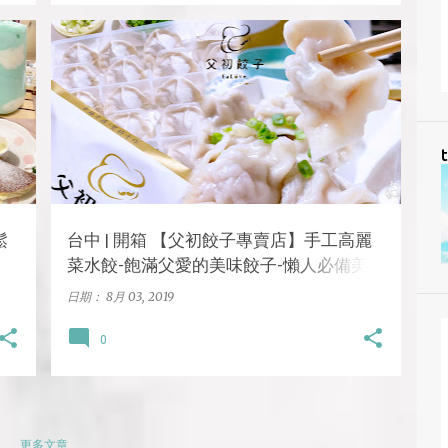
水餃
台中
其他
美食
開箱
體驗
t
鬆
台中 | 開箱 【父初餃子專賣店】手工高麗
幻
菜水餃-飽滿父愛的美味餃子-懶人必備美
食-台中冷凍水餃宅配美食
日期：
8月 03, 2019
0
更多文章