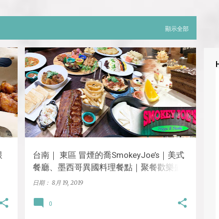
顯示全部
台南
東區
美食
泰式料理
甜點
異國料理
蛋糕
墨西哥料理
+
跟
台南｜ 東區 冒煙的喬SmokeyJoe’s｜美式
1
餐廳、墨西哥異國料理餐點｜聚餐歡樂盛
會首選♪外國人也喜愛的風格餐廳~♥
日期：
8月 19, 2019
0