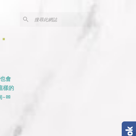
外也會
這樣的
~✉