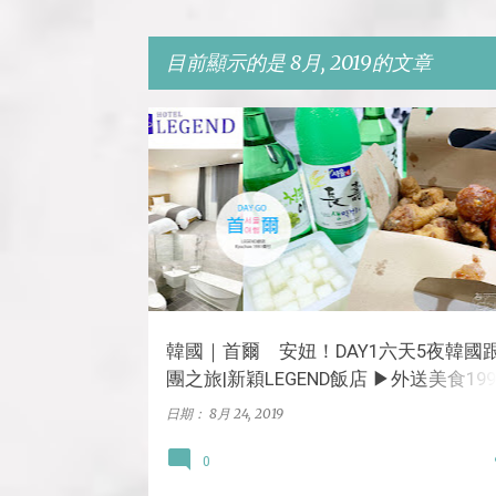
目前顯示的是 8月, 2019的文章
發
住宿
首爾
娛樂
旅遊
遊記
韓國
表
文
章
韓國｜首爾 安妞！DAY1六天5夜韓國
團之旅|新穎LEGEND飯店 ▶外送美食199
僑村炸雞교촌치킨
日期：
8月 24, 2019
0