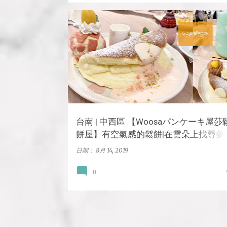
中西區
日式
台南
美食
甜點
鬆餅
台南 | 中西區 【Woosaパンケーキ屋莎
餅屋】有空氣感的鬆餅|在雲朵上找尋夢
甜點-雲朵鬆餅+雲朵優格
日期：
8月 14, 2019
0