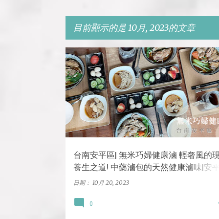
目前顯示的是 10月, 2023的文章
發
台南
台南美食
安平美食
麵館
表
文
章
台南安平區| 無米巧婦健康滷 輕奢風的
養生之道! 中藥滷包的天然健康滷味|安
密的私廚餐廳
日期：
10月 20, 2023
0