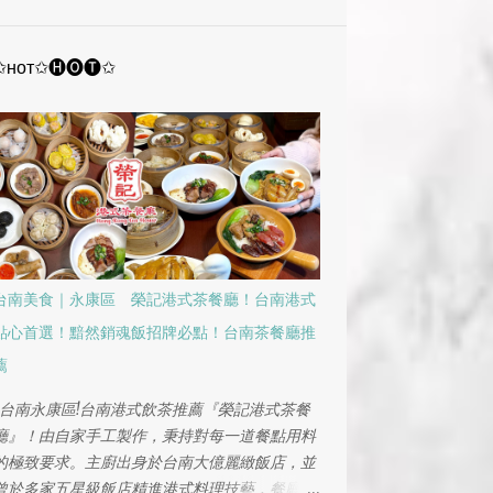
12月
2
11月
1
✩ʜᴏᴛ✩🅗🅞🅣✩
10月
2
9月
1
8月
1
7月
2
4月
2
1月
1
台南美食｜永康區 榮記港式茶餐廳！台南港式
2024
9
點心首選！黯然銷魂飯招牌必點！台南茶餐廳推
12月
1
薦
11月
2
台南永康區!台南港式飲茶推薦『榮記港式茶餐
10月
1
廳』！由自家手工製作，秉持對每一道餐點用料
的極致要求。主廚出身於台南大億麗緻飯店，並
9月
1
曾於多家五星級飯店精進港式料理技藝，餐廳堅