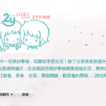
跳到主要內容
活中一切美好事物，玩樂並享受生活！除了分享美食旅遊
點質感與儀式，生活就該用美好事物慢慢推砌生活，秉持
【旅遊、美食、住宿、開箱體驗，歡迎邀約撰稿……請洽詢
他縣市 ▼
旅遊