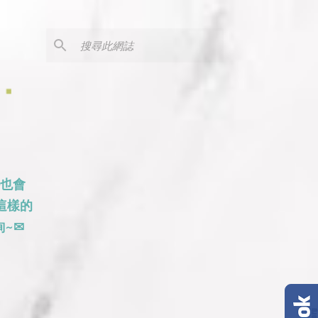
外也會
這樣的
~✉