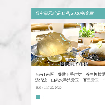
目前顯示的是 11月, 2020的文章
發
台南
冰品
南區
甜點
表
文
章
台南 | 南區 蓁愛玉手作坊｜養生檸檬
透清涼｜山泉水手洗愛玉｜百里愛玉｜
花冰
日期：
11月 25, 2020
1