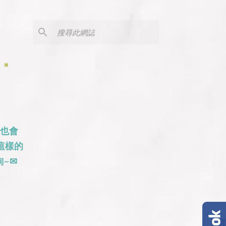
外也會
這樣的
~✉