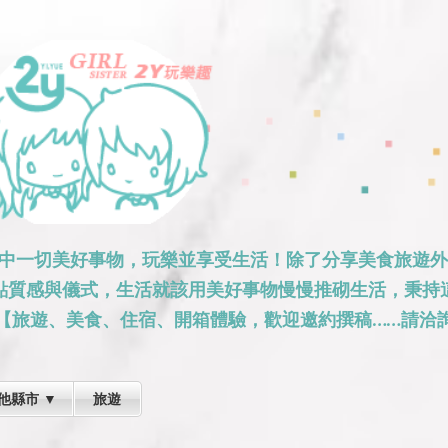
跳到主要內容
活中一切美好事物，玩樂並享受生活！除了分享美食旅遊
點質感與儀式，生活就該用美好事物慢慢推砌生活，秉持
【旅遊、美食、住宿、開箱體驗，歡迎邀約撰稿……請洽詢
他縣市 ▼
旅遊