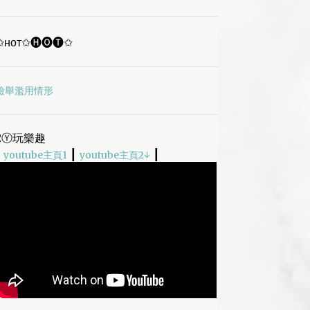
12月
2
11月
1
✩ʜᴏᴛ✩🅗🅞🅣✩
10月
2
9月
1
檢舉濫用情形
8月
1
7月
2
2Ⓨ玩樂趣
4月
2
|
|
|
youtube主頁1
youtube主頁2↓
1月
1
2024
9
12月
1
11月
2
10月
1
9月
1