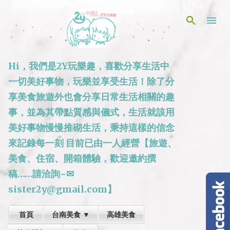
跳到主要內容
Hi，我們是2Y玩樂趣，喜歡分享生活中
一切美好事物，玩樂並享受生活！除了分
享美食旅遊外也會分享日常生活相關的趣
事，並為其帶點質感與儀式，生活就該用
美好事物慢慢推砌生活，秉持這樣的信念
來記錄每一刻 目前已由一人經營【旅遊、
美食、住宿、開箱體驗，歡迎邀約撰
稿……請洽詢~✉
sister2y@gmail.com】
首頁
台南美食 ▼
高雄美食