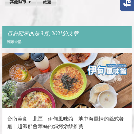
其他縣市 ▼
旅遊
目前顯示的是 3月, 2021的文章
顯示全部
發
表
文
章
台南美食｜北區 伊甸風味館｜地中海風情的義式餐
廳｜超濃郁會牽絲的焗烤燉飯推薦