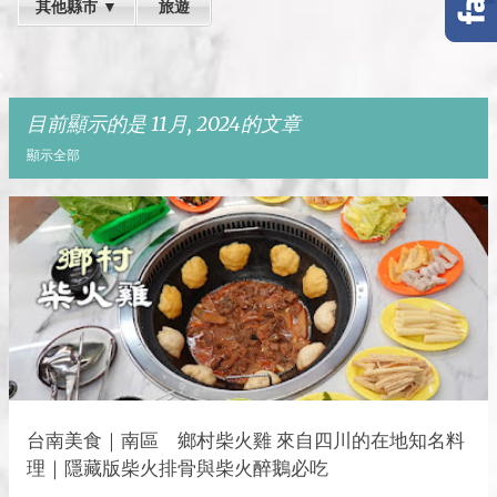
其他縣市 ▼
旅遊
目前顯示的是 11月, 2024的文章
顯示全部
發
表
文
章
台南美食｜南區 鄉村柴火雞 來自四川的在地知名料
理｜隱藏版柴火排骨與柴火醉鵝必吃