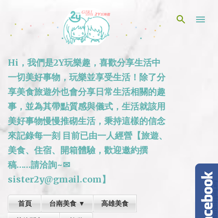
跳到主要內容
Hi，我們是2Y玩樂趣，喜歡分享生活中
一切美好事物，玩樂並享受生活！除了分
享美食旅遊外也會分享日常生活相關的趣
事，並為其帶點質感與儀式，生活就該用
美好事物慢慢推砌生活，秉持這樣的信念
來記錄每一刻 目前已由一人經營【旅遊、
美食、住宿、開箱體驗，歡迎邀約撰
稿……請洽詢~✉
sister2y@gmail.com】
首頁
台南美食 ▼
高雄美食