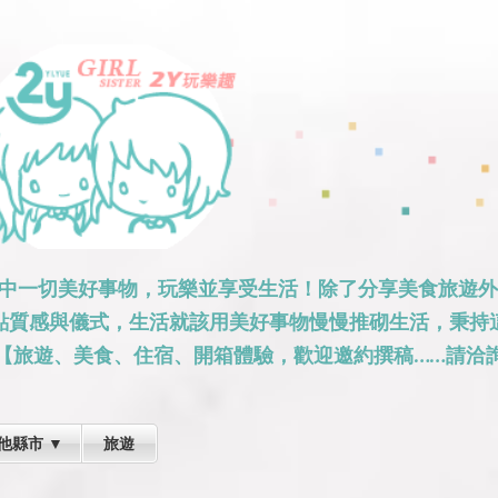
跳到主要內容
活中一切美好事物，玩樂並享受生活！除了分享美食旅遊
點質感與儀式，生活就該用美好事物慢慢推砌生活，秉持
【旅遊、美食、住宿、開箱體驗，歡迎邀約撰稿……請洽詢
他縣市 ▼
旅遊