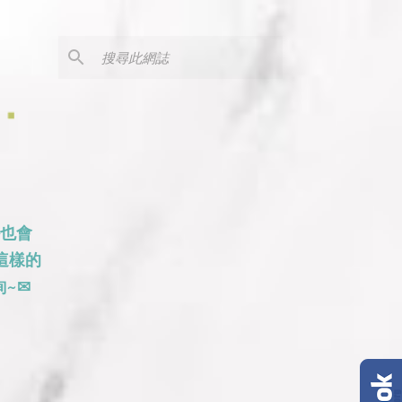
外也會
這樣的
~✉