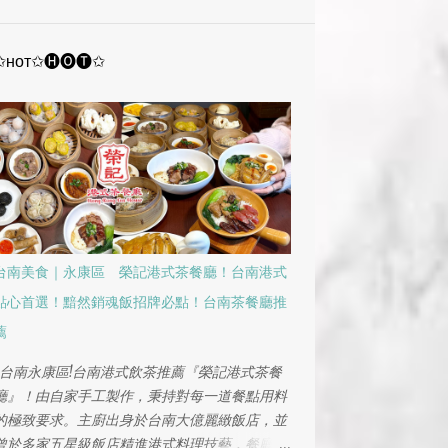
12月
2
11月
1
✩ʜᴏᴛ✩🅗🅞🅣✩
台南美食｜東區 老山城酸菜魚中華東店 !
重慶烤魚！酸菜魚鮮、乾鍋蝦香！川味控必
吃!多人聚餐的首選
10月
2
9月
1
8月
1
7月
2
台南美食｜永康區 榮記港式茶餐廳！台南港式
4月
2
點心首選！黯然銷魂飯招牌必點！台南茶餐廳推
1月
1
薦
2024
9
台南永康區!台南港式飲茶推薦『榮記港式茶餐
廳』！由自家手工製作，秉持對每一道餐點用料
12月
1
的極致要求。主廚出身於台南大億麗緻飯店，並
11月
2
曾於多家五星級飯店精進港式料理技藝，餐廳堅