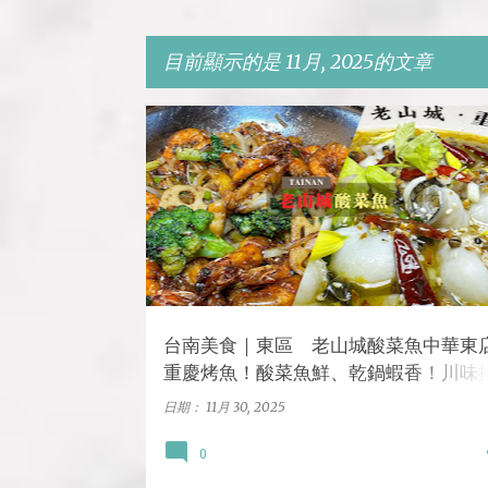
目前顯示的是 11月, 2025的文章
發
中式料理
台南
台南美食
東區
聚餐
表
文
章
台南美食｜東區 老山城酸菜魚中華東店 
重慶烤魚！酸菜魚鮮、乾鍋蝦香！川味
必吃!多人聚餐的首選
日期：
11月 30, 2025
0