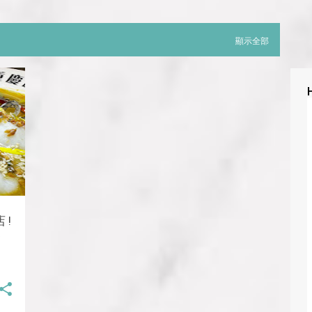
顯示全部
!
控