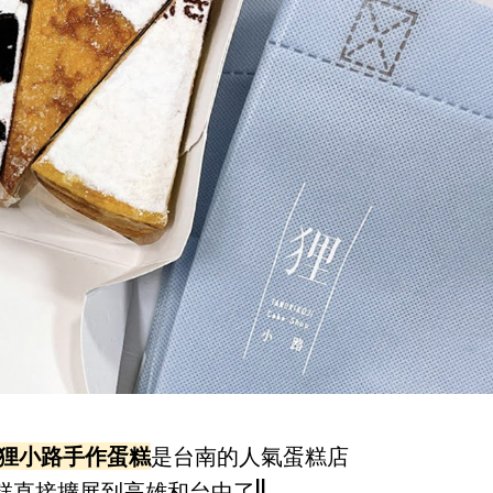
狸小路手作蛋糕
是台南的人氣蛋糕店
糕直接擴展到高雄和台中了!!