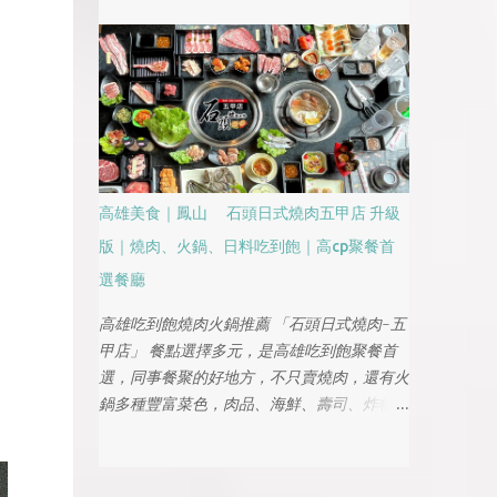
煮牛與青花椒五花牛，每一道都香氣層次豐
富、口味飽滿又下飯，再加上份量大、空間寬
敞又適合多人共享，非常適合家庭聚餐、朋友
聚會或公司聚餐，是近期台南最值得收藏的川
味名單之一
高雄美食｜鳳山 石頭日式燒肉五甲店 升級
版｜燒肉、火鍋、日料吃到飽｜高cp聚餐首
選餐廳
高雄吃到飽燒肉火鍋推薦 「石頭日式燒肉-五
甲店」 餐點選擇多元，是高雄吃到飽聚餐首
選，同事餐聚的好地方，不只賣燒肉，還有火
鍋多種豐富菜色，肉品、海鮮、壽司、炸物
等，滿足味蕾外，餐點選擇多元，還有日式料
理可以享用，依價位分全都採吃到飽，趁母親
節來個聚餐饗宴吧!!