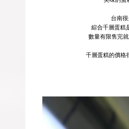
台南很
綜合千層蛋糕是
數量有限售完就
千層蛋糕的價格