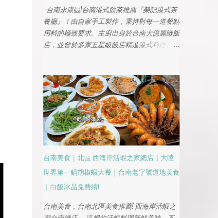
台南永康區!台南港式飲茶推薦『榮記港式茶
餐廳』！由自家手工製作，秉持對每一道餐點
用料的極致要求。主廚出身於台南大億麗緻飯
店，並曾於多家五星級飯店精進港式料理技
藝，餐廳堅持選用台灣本土優質食材，用心烹
調每一道道地佳餚，台南永康區港點推薦!是
和朋友聚餐和家庭相聚的好所在，必點的叉燒
黯然銷魂飯，無論是經典的燒賣、蝦仁腸粉，
還是濃郁的港式奶茶，都能帶來正宗的港味體
驗!
台南美食｜北區 西海岸活蝦之家總店｜大嗑
世界第一鍋胡椒蝦大餐｜台南老字號道地美食
｜白飯冰品免費續!
台南美食，台南北區美食推薦! 西海岸活蝦之