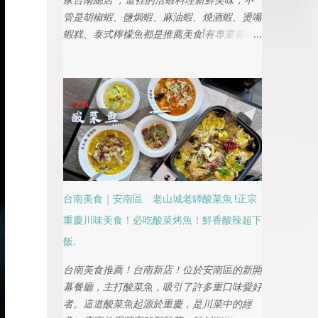
家台南總店 ，這裡的活蝦料理新鮮美味，不
管是胡椒蝦、鹽焗蝦、麻油蝦、燒酒蝦、燙嘴
蝦糕、泰式檸檬魚都是推薦美食!有專業養蝦
池、吃的蝦不僅健康且吃得很安心!也是世界
第一鍋胡椒蝦的創店，今晚要來大嗑活蝦料
理，不管是家人或公司聚餐都是台南聚餐的首
選之一
台南美食｜安南區 老山城老罈酸菜魚 !正宗
重慶川味美食！必吃酸菜烤魚！鮮香酸辣超下
飯.
台南美食推薦！台南新店！位於安南區的新開
幕餐廳，主打酸菜魚，吸引了許多重口味愛好
者。這道酸菜魚起源於重慶，是川菜中的經