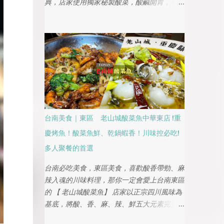
典，店家使用獨家秘製酸菜，酸鹹開胃，非常
適合家族聚餐或朋友聚會。湯底香濃，搭配新
鮮的魚片，口感鮮嫩滑順，讓人一吃就上癮。
安南區新興的美食熱點，讓人一嚐就難以忘
懷。
台南美食｜東區 老山城酸菜魚中華東店 !重
慶烤魚！酸菜魚鮮、乾鍋蝦香！川味控必吃!
多人聚餐的首選
台南必吃美食，東區美食，喜歡酸香帶勁、麻
辣入魂的川味料理，那你一定會愛上台南東區
的 【 老山城酸菜魚】 店家以正宗四川風味為
基底，將酸、香、麻、辣、鮮五大元素完美融
合，從招牌酸菜魚、重慶烤魚，到乾鍋蝦、水