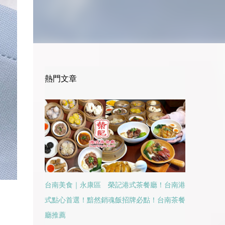
熱門文章
台南美食｜永康區 榮記港式茶餐廳！台南港
式點心首選！黯然銷魂飯招牌必點！台南茶餐
廳推薦