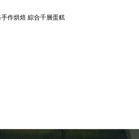
路手作烘焙 綜合千層蛋糕