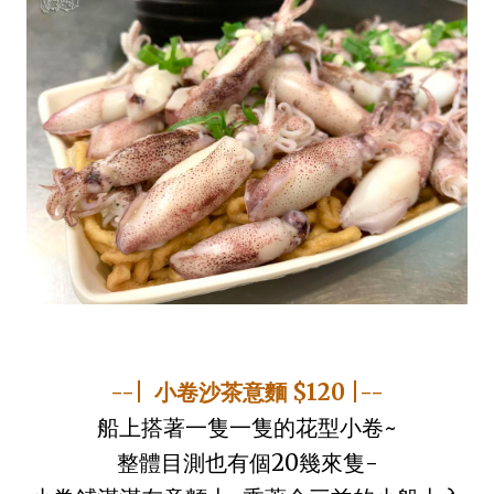
--| 小卷沙茶意麵 $120 |--
船上搭著一隻一隻的花型小卷~
整體目測也有個20幾來隻-