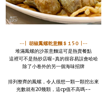
--| 胡椒鳳螺乾意麵＄１5０ |--
堆滿鳳螺的沙茶意麵這可是熱賣餐點
這裡可不是熱炒店喔~真的很容易誤會哈哈
除了小卷外的另一個海味招牌
排列整齊的鳳螺，令人很想一顆一顆挖出來
光數就有20幾顆，這cp值不高嗎~~