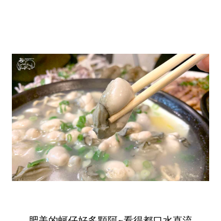
肥美的蚵仔好多顆阿~看得都口水直流