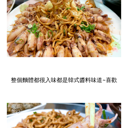
整個麵體都很入味都是韓式醬料味道~喜歡