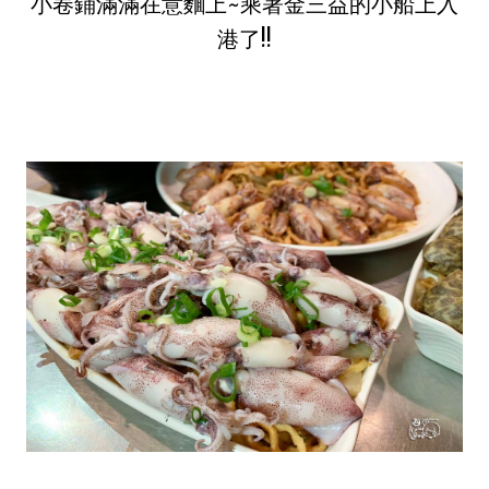
小卷鋪滿滿在意麵上~乘著金三益的小船上入
港了!!