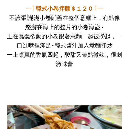
--| 韓式小卷拌麵＄１２０ |--
不誇張!滿滿小卷餔蓋在整個意麵上，有點像
悠游在海上的整片的小卷海盜~
正在蠢蠢欲動的小卷跟著意麵一起被撈起，一
口進嘴裡滿足~韓式醬汁加入意麵拌炒
一上桌真的香氣四起，酸甜又帶點微辣，很刺
激味蕾