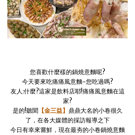
您喜歡什麼樣的鍋燒意麵呢?
今天要來吃痛痛風意麵~您吃過嗎?
友人:什麼?這家是飲料店耶!痛痛風意麵在這
家?
是的!聽聞
【金三益】
鼎鼎大名的小卷很久
了，在各大媒體的採訪報導之下
今日有幸來嘗鮮，現在最夯的小卷鍋燒意麵