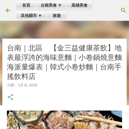
首頁
台南美食 ▼
高雄美食
跳到主要內容
其他縣市 ▼
旅遊
台南｜北區 【金三益健康茶飲】地
表最浮誇的海味意麵｜小卷鍋燒意麵
海派量爆表｜韓式小卷炒麵｜台南手
搖飲料店
日期：
1月 31, 2020