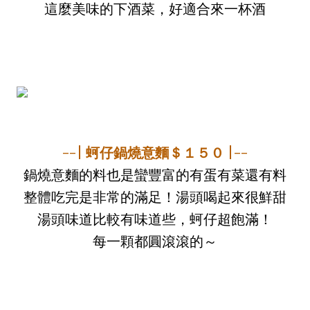
這麼美味的下酒菜，好適合來一杯酒
--| 蚵仔鍋燒意麵＄１５０ |--
鍋燒意麵的料也是蠻豐富的有蛋有菜還有料
整體吃完是非常的滿足！湯頭喝起來很鮮甜
湯頭味道比較有味道些，蚵仔超飽滿！
每一顆都圓滾滾的～