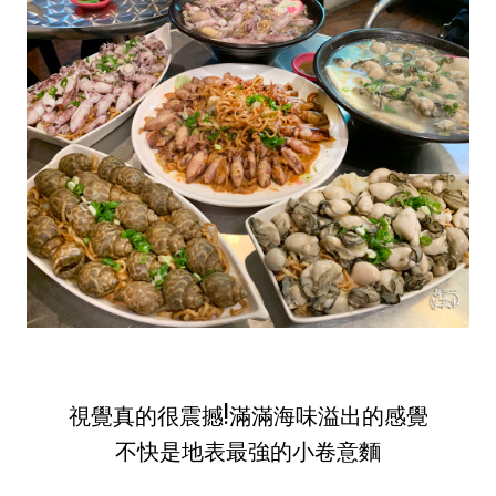
視覺真的很震撼!滿滿海味溢出的感覺
不快是地表最強的小卷意麵