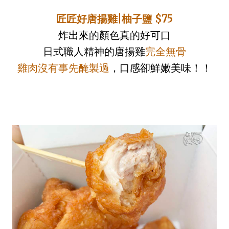
匠匠好唐揚雞|柚子鹽 $75
炸出來的顏色真的好可口
日式職人精神的唐揚雞
完全無骨
雞肉沒有事先醃製過
，口感卻鮮嫩美味！！