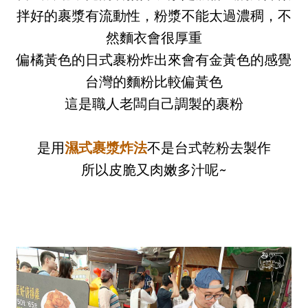
拌好的裹漿有流動性，粉漿不能太過濃稠，不
然麵衣會很厚重
偏橘黃色的日式裹粉炸出來會有金黃色的感覺
台灣的麵粉比較偏黃色
這是職人老闆自己調製的裹粉
是用
濕式裹漿炸法
不是台式乾粉去製作
所以皮脆又肉嫩多汁呢~