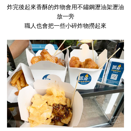
炸完後起來香酥的炸物會用不鏽鋼瀝油架瀝油
放一旁
職人也會把一些小碎炸物撈起來