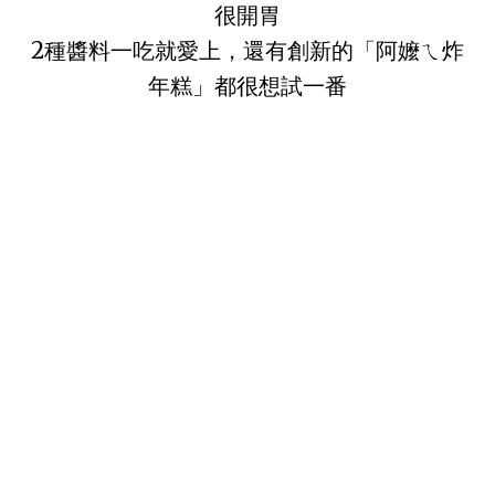
很開胃
2種醬料一吃就愛上，還有創新的「阿嬤ㄟ炸
年糕」都很想試一番