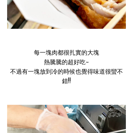
每一塊肉都很扎實的大塊
熱騰騰的超好吃~
不過有一塊放到冷的時候也覺得味道很蠻不
錯!!