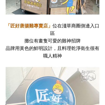
「匠好唐揚雞專賣店」
位在淺草商圈側邊入口
區
攤位有畫隻可愛的雞神招牌
品牌用黃色的鮮明設計，且料理乾淨衛生很有
職人精神