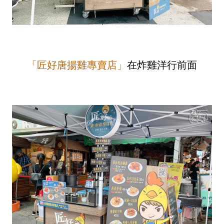
「匠好唐揚雞專賣店」
在炸雞洋行前面