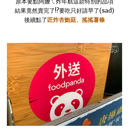
原本要點阿嬤ㄟ炸年糕這款特別的品項
結果竟然賣完了!?要吃只好請早了(sad)
後續點了
匠炸杏鮑菇、搖搖薯條