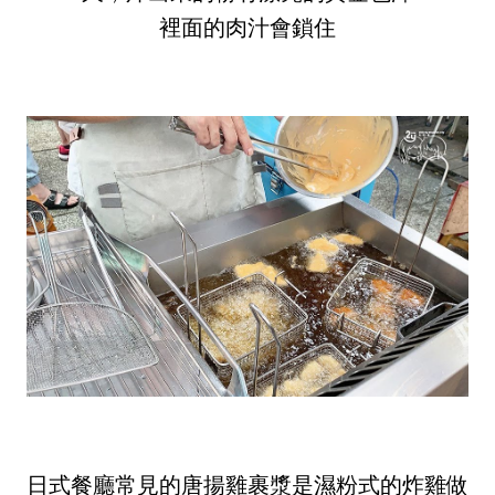
裡面的肉汁會鎖住
日式餐廳常見的唐揚雞裹漿是濕粉式的炸雞做