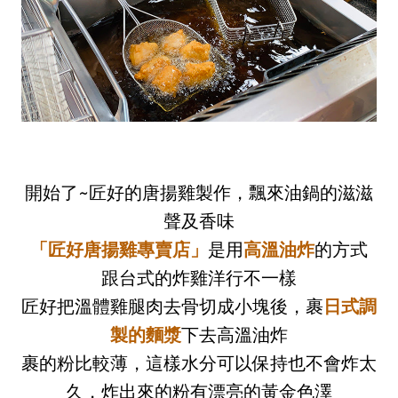
開始了~匠好的唐揚雞製作，飄來油鍋的滋滋
聲及香味
「匠好唐揚雞專賣店」
是用
高溫油炸
的方式
跟台式的炸雞洋行不一樣
匠好把溫體雞腿肉去骨切成小塊後，裹
日式調
製的麵漿
下去高溫油炸
裹的粉比較薄，這樣水分可以保持也不會炸太
久，炸出來的粉有漂亮的黃金色澤