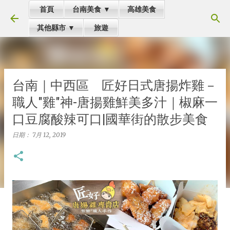
首頁
台南美食 ▼
高雄美食
跳到主要內容
其他縣市 ▼
旅遊
台南｜中西區 匠好日式唐揚炸雞－
職人"雞"神-唐揚雞鮮美多汁｜椒麻一
口豆腐酸辣可口|國華街的散步美食
日期：
7月 12, 2019