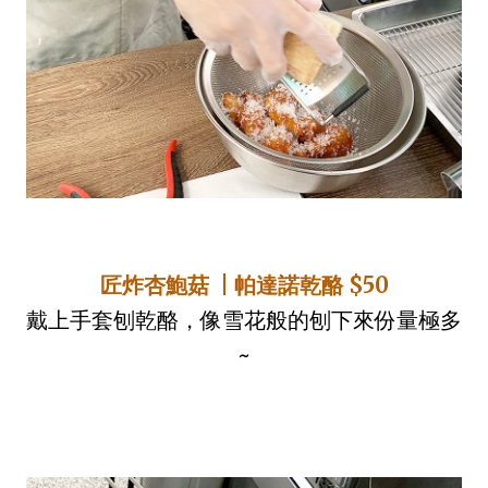
匠炸杏鮑菇 | 帕達諾乾酪 $50
戴上手套刨乾酪，像雪花般的刨下來份量極多
~