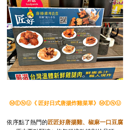
《
匠好日式唐揚炸雞菜單》
ⓂⒺⓃⓊ
ⓂⒺⓃⓊ
依序點了熱門的
匠匠好唐揚雞、椒麻一口豆腐