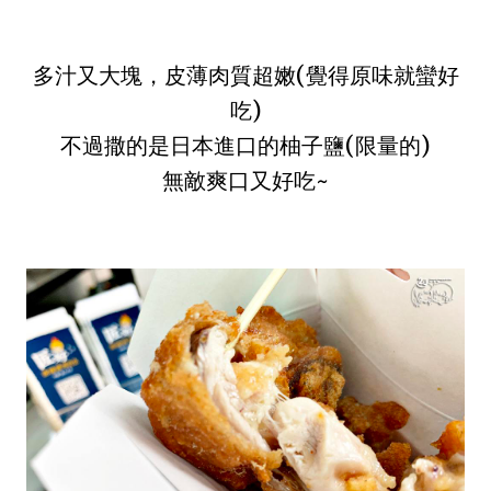
多汁又大塊，皮薄肉質超嫩(覺得原味就蠻好
吃)
不過撒的是日本進口的柚子鹽(限量的)
無敵爽口又好吃~