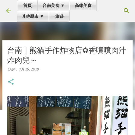
首頁
台南美食 ▼
高雄美食
跳到主要內容
其他縣市 ▼
旅遊
台南｜熊貓手作炸物店✿香噴噴肉汁
炸肉兒～
日期：
7月 16, 2018