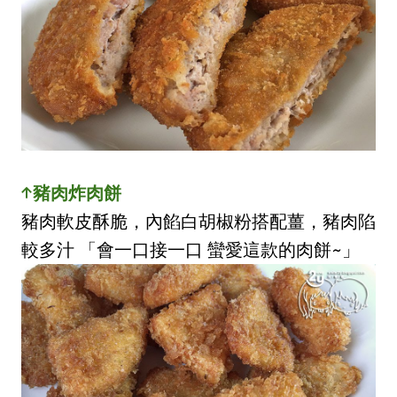
↑豬肉炸肉餅
豬肉軟皮酥脆，內餡白胡椒粉搭配薑，豬肉陷
較多汁 「會一口接一口 蠻愛這款的肉餅~」