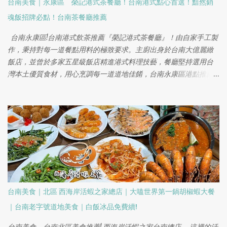
台南美食｜永康區 榮記港式茶餐廳！台南港式點心首選！黯然銷
魂飯招牌必點！台南茶餐廳推薦
台南永康區!台南港式飲茶推薦『榮記港式茶餐廳』！由自家手工製
作，秉持對每一道餐點用料的極致要求。主廚出身於台南大億麗緻
飯店，並曾於多家五星級飯店精進港式料理技藝，餐廳堅持選用台
灣本土優質食材，用心烹調每一道道地佳餚，台南永康區港點推薦!
是和朋友聚餐和家庭相聚的好所在，必點的叉燒黯然銷魂飯，無論
是經典的燒賣、蝦仁腸粉，還是濃郁的港式奶茶，都能帶來正宗的
港味體驗!
台南美食｜北區 西海岸活蝦之家總店｜大嗑世界第一鍋胡椒蝦大餐
｜台南老字號道地美食｜白飯冰品免費續!