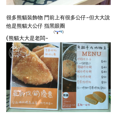
很多熊貓裝飾物 門前上有很多公仔~但大大說
他是熊貓大公仔 指黑眼圈
(熊貓大大是老闆~