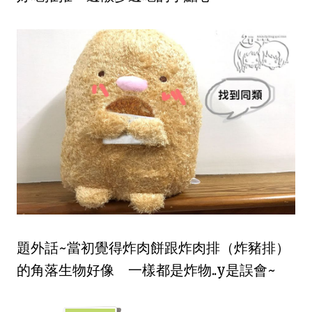
題外話~當初覺得炸肉餅跟炸肉排（炸豬排）
的角落生物好像 一樣都是炸物..y是誤會~