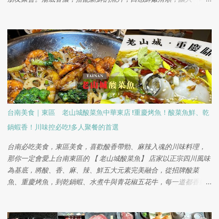
就上癮。安南區新興的美食熱點，讓人一嚐就難以忘懷。
台南美食｜東區 老山城酸菜魚中華東店 !重慶烤魚！酸菜魚鮮、乾
鍋蝦香！川味控必吃!多人聚餐的首選
台南必吃美食，東區美食，喜歡酸香帶勁、麻辣入魂的川味料理，
那你一定會愛上台南東區的 【 老山城酸菜魚】 店家以正宗四川風味
為基底，將酸、香、麻、辣、鮮五大元素完美融合，從招牌酸菜
魚、重慶烤魚，到乾鍋蝦、水煮牛與青花椒五花牛，每一道都香氣
層次豐富、口味飽滿又下飯，再加上份量大、空間寬敞又適合多人
共享，非常適合家庭聚餐、朋友聚會或公司聚餐，是近期台南最值
得收藏的川味名單之一