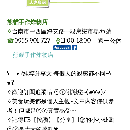
熊貓手作炸物店
✧
台南市中西區海安路一段康樂市場85號
☎
0955 901 727
⌚
11:00-18:00 週一公休
熊貓手作炸物店
ʕ ·ᴥ·ʔ純粹分享文 每個人的觀感都不同~ʕ
·ᴥ·ʔ
✧歡迎訂閱追蹤唷 ⓎⓎ謝謝您~(▰∀◕)ﾉ
✧美食玩樂都是個人主觀~文章內容僅供參
考！但都是ⓎⓎ真實感受~~
✧記得FB【按讚】【分享】|您的小小鼓勵
ⓎⓎ是大大的感動❤