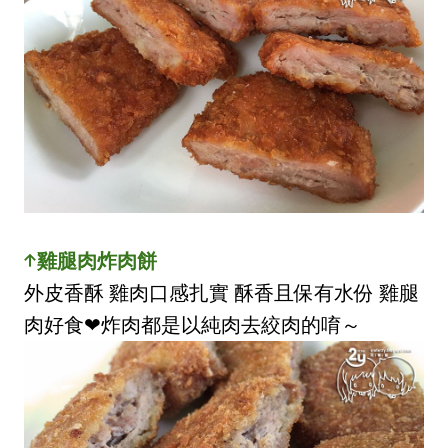
↑
雞腿肉炸肉餅
外皮香酥 雞肉口感扎實 酥香且保有水份 雞腿
肉好食❤炸肉都是以純肉去絞肉的唷～