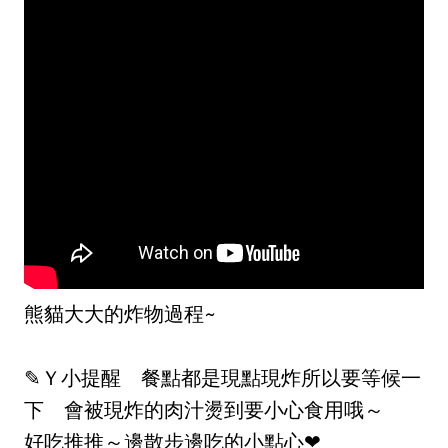
熊貓大大的炸物過程~
✎Ｙ小提醒 餐點都是現點現炸所以要等候一
下 會被現炸的肉汁燙到要小心食用哦～
好吃推推～邊散步邊吃的小點心❤