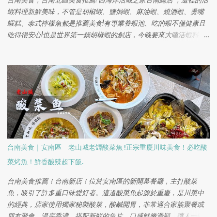
台南美食，台南北區美食推薦! 西海岸活蝦之家台南總店 ，這裡的活
蝦料理新鮮美味，不管是胡椒蝦、鹽焗蝦、麻油蝦、燒酒蝦、燙嘴
蝦糕、泰式檸檬魚都是推薦美食!有專業養蝦池、吃的蝦不僅健康且
吃得很安心!也是世界第一鍋胡椒蝦的創店，今晚要來大嗑活蝦料
理，不管是家人或公司聚餐都是台南聚餐的首選之一
台南美食｜安南區 老山城老罈酸菜魚 !正宗重慶川味美食！必吃酸
菜烤魚！鮮香酸辣超下飯.
台南美食推薦！台南新店！位於安南區的新開幕餐廳，主打酸菜
魚，吸引了許多重口味愛好者。這道酸菜魚起源於重慶，是川菜中
的經典，店家使用獨家秘製酸菜，酸鹹開胃，非常適合家族聚餐或
朋友聚會。湯底香濃，搭配新鮮的魚片，口感鮮嫩滑順，讓人一吃