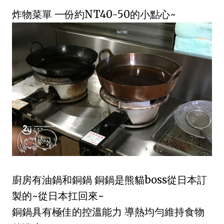
炸物菜單 一份約NT40-50的小點心~
廚房有油鍋和銅鍋 銅鍋是熊貓boss從日本訂
製的~從日本扛回來~
銅鍋具有極佳的控溫能力 導熱均勻維持食物