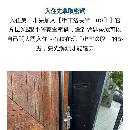
入住先拿取密碼
入住第一步先加入【墾丁洛夫特 Looft 】官
方LINE跟小管家拿密碼，拿到鑰匙後就可以
自己開大門入住～有種在玩「密室逃脫」的感
覺，要先解鎖才能進去