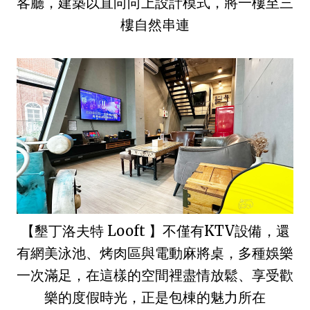
客廳，建築以直向向上設計模式，將一樓至三
樓自然串連
【墾丁洛夫特 Looft 】不僅有KTV設備，還
有網美泳池、烤肉區與電動麻將桌，多種娛樂
一次滿足，在這樣的空間裡盡情放鬆、享受歡
樂的度假時光，正是包棟的魅力所在