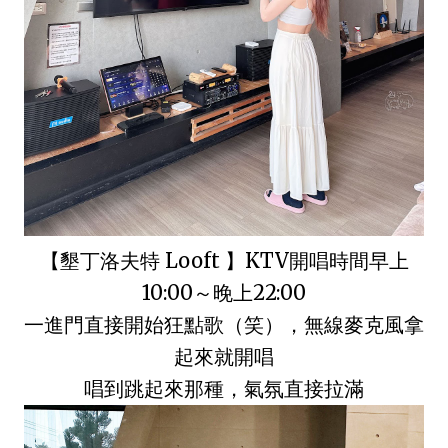
【墾丁洛夫特 Looft 】KTV開唱時間早上
10:00～晚上22:00
一進門直接開始狂點歌（笑），無線麥克風拿
起來就開唱
唱到跳起來那種，氣氛直接拉滿