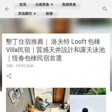
首頁
台南美食 ▼
高雄美食
跳到主要內容
其他縣市 ▼
旅遊
墾丁住宿推薦｜ 洛夫特 Looft 包棟
Villa民宿｜質感天井設計和露天泳池
｜恆春包棟民宿首選
日期：
5月 07, 2026