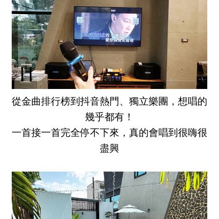
從金曲排行榜到抖音熱門、獨立樂團，想唱的
幾乎都有！
一首接一首完全停不下來，真的會唱到很嗨很
盡興