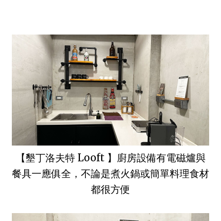
【墾丁洛夫特 Looft 】廚房設備有電磁爐與
餐具一應俱全，不論是煮火鍋或簡單料理食材
都很方便