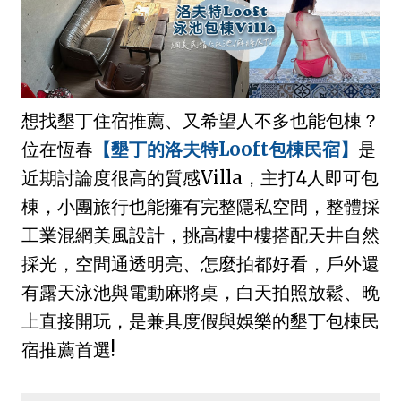
想找墾丁住宿推薦、又希望人不多也能包棟？
位在恆春
【墾丁的洛夫特Looft包棟民宿】
是
近期討論度很高的質感Villa，主打4人即可包
棟，小團旅行也能擁有完整隱私空間，整體採
工業混網美風設計，挑高樓中樓搭配天井自然
採光，空間通透明亮、怎麼拍都好看，戶外還
有露天泳池與電動麻將桌，白天拍照放鬆、晚
上直接開玩，是兼具度假與娛樂的墾丁包棟民
宿推薦首選!