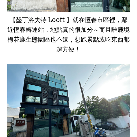
【墾丁洛夫特 Looft 】就在恆春市區裡，鄰
近恆春轉運站，地點真的很加分～而且離鹿境
梅花鹿生態園區也不遠，想跑景點或吃東西都
超方便！