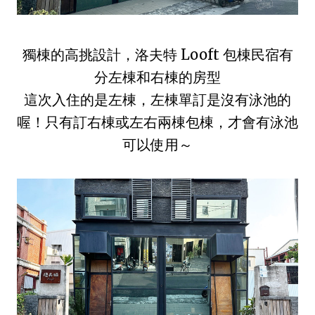
獨棟的高挑設計，洛夫特 Looft 包棟民宿有
分左棟和右棟的房型
這次入住的是左棟，左棟單訂是沒有泳池的
喔！只有訂右棟或左右兩棟包棟，才會有泳池
可以使用～