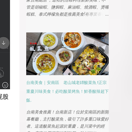
家台南總店 ，這裡的活蝦料理新鮮美味，不
管是胡椒蝦、鹽焗蝦、麻油蝦、燒酒蝦、燙嘴
蝦糕、泰式檸檬魚都是推薦美食!有專業養蝦
池、吃的蝦不僅健康且吃得很安心!也是世界
第一鍋胡椒蝦的創店，今晚要來大嗑活蝦料
理，不管是家人或公司聚餐都是台南聚餐的首
選之一
台南美食｜安南區 老山城老罈酸菜魚 !正宗
重慶川味美食！必吃酸菜烤魚！鮮香酸辣超下
屁股
飯.
台南美食推薦！台南新店！位於安南區的新開
幕餐廳，主打酸菜魚，吸引了許多重口味愛好
者。這道酸菜魚起源於重慶，是川菜中的經