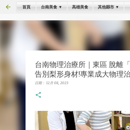
首頁
台南美食 ▼
高雄美食
其他縣市 ▼
台南物理治療所｜東區 脫離
告別梨形身材!專業成大物理
日期：
12月 08, 2023