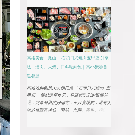
煮牛與青花椒五花牛，每一道都香氣層次豐
富、口味飽滿又下飯，再加上份量大、空間寬
敞又適合多人共享，非常適合家庭聚餐、朋友
聚會或公司聚餐，是近期台南最值得收藏的川
味名單之一
高雄美食｜鳳山 石頭日式燒肉五甲店 升級
版｜燒肉、火鍋、日料吃到飽｜高cp聚餐首
選餐廳
高雄吃到飽燒肉火鍋推薦 「石頭日式燒肉-五
甲店」 餐點選擇多元，是高雄吃到飽聚餐首
選，同事餐聚的好地方，不只賣燒肉，還有火
鍋多種豐富菜色，肉品、海鮮、壽司、炸物
等，滿足味蕾外，餐點選擇多元，還有日式料
理可以享用，依價位分全都採吃到飽，趁母親
節來個聚餐饗宴吧!!