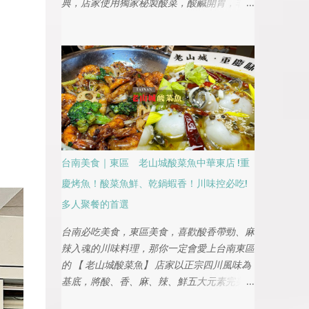
典，店家使用獨家秘製酸菜，酸鹹開胃，非常
適合家族聚餐或朋友聚會。湯底香濃，搭配新
鮮的魚片，口感鮮嫩滑順，讓人一吃就上癮。
安南區新興的美食熱點，讓人一嚐就難以忘
懷。
台南美食｜東區 老山城酸菜魚中華東店 !重
慶烤魚！酸菜魚鮮、乾鍋蝦香！川味控必吃!
多人聚餐的首選
台南必吃美食，東區美食，喜歡酸香帶勁、麻
辣入魂的川味料理，那你一定會愛上台南東區
的 【 老山城酸菜魚】 店家以正宗四川風味為
基底，將酸、香、麻、辣、鮮五大元素完美融
合，從招牌酸菜魚、重慶烤魚，到乾鍋蝦、水