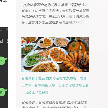
台南永康區!台南港式飲茶推薦『榮記港式茶
餐廳』！由自家手工製作，秉持對每一道餐點
用料的極致要求。主廚出身於台南大億麗緻飯
店，並曾於多家五星級飯店精進港式料理技
藝，餐廳堅持選用台灣本土優質食材，用心烹
調每一道道地佳餚，台南永康區港點推薦!是
和朋友聚餐和家庭相聚的好所在，必點的叉燒
黯然銷魂飯，無論是經典的燒賣、蝦仁腸粉，
還是濃郁的港式奶茶，都能帶來正宗的港味體
驗!
台南美食｜北區 西海岸活蝦之家總店｜大嗑
世界第一鍋胡椒蝦大餐｜台南老字號道地美食
｜白飯冰品免費續!
台南美食，台南北區美食推薦! 西海岸活蝦之