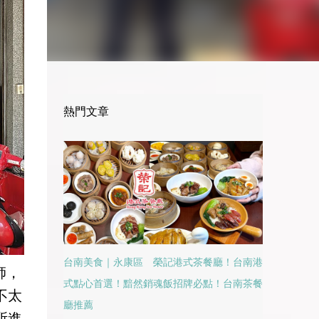
熱門文章
台南美食｜永康區 榮記港式茶餐廳！台南港
師，
式點心首選！黯然銷魂飯招牌必點！台南茶餐
不太
廳推薦
所進