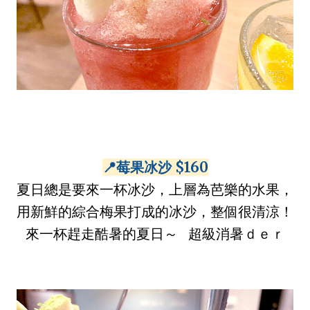
📍莓果冰沙 $160
夏日總是要來一杯冰沙，上層為芭樂的水果，
用新鮮的綜合梅果打成的冰沙，整個很清涼！
來一杯趕走酷暑的夏日～ ⠀超級消暑ｄｅｒ