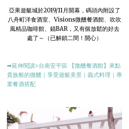
亞果遊艇城於2019/11月開幕，碼頭內附設了
八舟町洋食酒室、Visions微醺餐酒館、吹吹
風精品咖啡館、錨BAR，又有個放鬆的好去
處了～（已解鎖二間！開心）
➡延伸閱讀>台南安平區 【微醺餐酒館】來點
貴族般的微醺｜享受遊艇美景｜義式料理｜專
業餐酒搭配