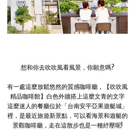
想和你去吹吹風看風景，你願意嗎?
有一處這麼放鬆悠然的質感咖啡廳，【吹吹風
精品咖啡館】白色外牆搭上這麼文青的文字
這麼迷人的餐廳
位於「台南安平亞果遊艇城」
裡，是最近旅遊新景點，
可以看海景和遊艇的
景觀咖啡廳，
走在這散步也是一種紓壓呢!