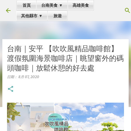
首頁
台南美食 ▼
高雄美食
跳到主要內容
其他縣市 ▼
旅遊
台南｜安平 【吹吹風精品咖啡館】
渡假氛圍海景咖啡店｜眺望窗外的碼
頭咖啡｜放鬆休憩的好去處
日期：
8月 07, 2020