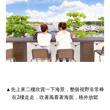
▲先上來二樓欣賞一下海景，整個視野非常棒
在2樓走走，吹著風看著海面，格外放鬆