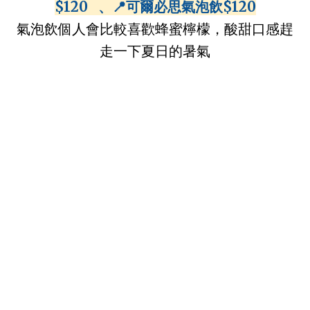
$120 ⠀、
📍
可爾必思
氣泡飲$120
氣泡飲個人會比較喜歡蜂蜜檸檬，酸甜口感趕
走一下夏日的暑氣