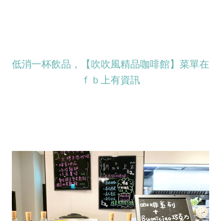
低消一杯飲品，【吹吹風精品咖啡館】菜單在
ｆｂ上有資訊