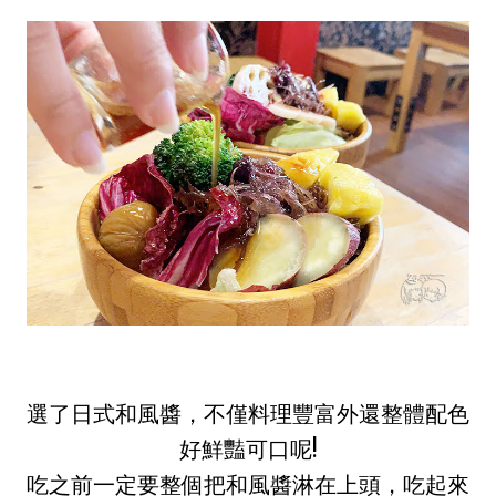
選了日式和風醬，不僅料理豐富外還整體配色
好鮮豔可口呢!
吃之前一定要整個把和風醬淋在上頭，吃起來