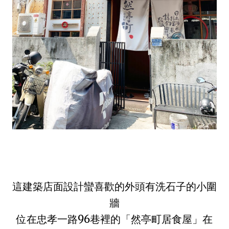
這建築店面設計蠻喜歡的外頭有洗石子的小圍
牆
位在忠孝一路96巷裡的「然亭町居食屋」在