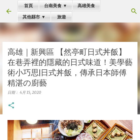
首頁
台南美食 ▼
高雄美食
跳到主要內容
其他縣市 ▼
旅遊
高雄｜新興區 【然亭町日式丼飯】
在巷弄裡的隱藏的日式味道！美學藝
術小巧思|日式丼飯，傳承日本師傅
精湛の廚藝
日期：
4月 15, 2020