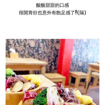
酸酸甜甜的口感
很開胃但也意外有飽足感了!!(隔)