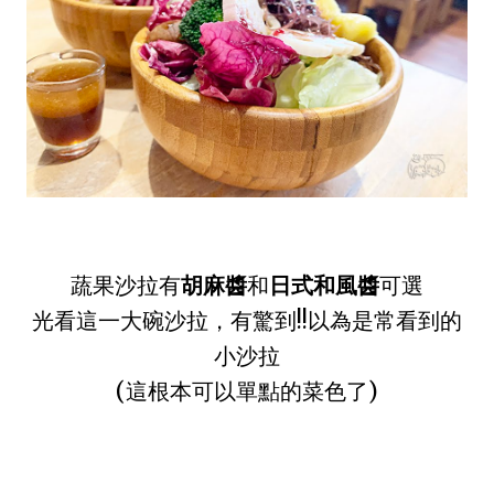
蔬果沙拉有
胡麻醬
和
日式和風醬
可選
光看這一大碗沙拉，有驚到!!以為是常看到的
小沙拉
(這根本可以單點的菜色了)