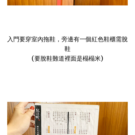
入門要穿室內拖鞋，旁邊有一個紅色鞋櫃需脫
鞋
(要脫鞋難道裡面是榻榻米)