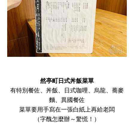
然亭町日式丼飯菜單
有特別餐佐、丼飯、日式咖哩、烏龍、蕎麥
麵、異國餐佐
菜單要用手寫在一張白紙上再給老闆
（字醜怎麼辦～驚慌！）