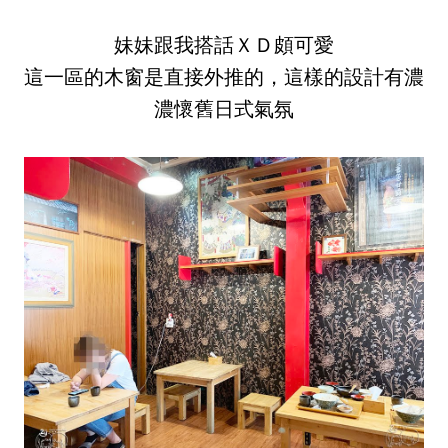
妹妹跟我搭話ＸＤ頗可愛
這一區的木窗是直接外推的，這樣的設計有濃
濃懷舊日式氣氛