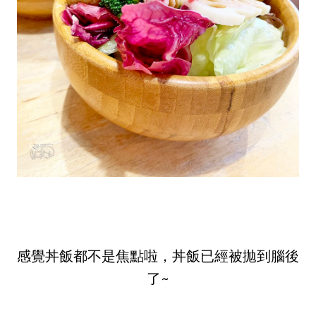
感覺丼飯都不是焦點啦，丼飯已經被拋到腦後
了~